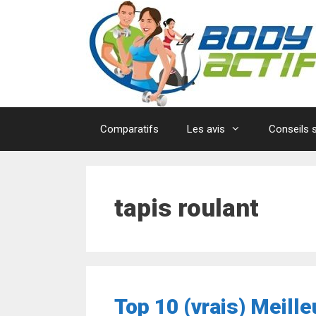
Aller
au
contenu
Comparatifs
Les avis
Conseils s
tapis roulant
Top 10 (vrais) Meill